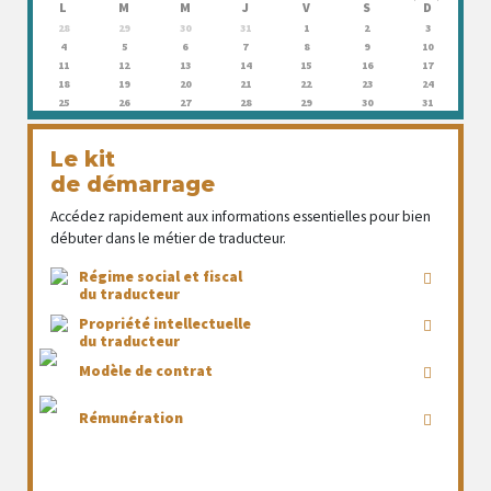
L
M
M
J
V
S
D
28
29
30
31
1
2
3
4
5
6
7
8
9
10
11
12
13
14
15
16
17
18
19
20
21
22
23
24
25
26
27
28
29
30
31
Le kit
de démarrage
Accédez rapidement aux informations essentielles pour bien
débuter dans le métier de traducteur.
Régime social et fiscal
du traducteur
Propriété intellectuelle
du traducteur
Modèle de contrat
Rémunération