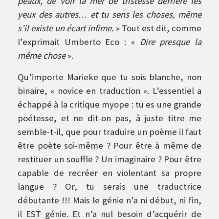
peaux, de voir la mer de tristesse derrière les
yeux des autres… et tu sens les choses, même
s’il existe un écart infime.
» Tout est dit, comme
l’exprimait Umberto Eco : «
Dire presque la
même chose
».
Qu’importe Marieke que tu sois blanche, non
binaire, « novice en traduction ». L’essentiel a
échappé à la critique myope : tu es une grande
poétesse, et ne dit-on pas, à juste titre me
semble-t-il, que pour traduire un poème il faut
être poète soi-même ? Pour être à même de
restituer un souffle ? Un imaginaire ? Pour être
capable de recréer en violentant sa propre
langue ? Or, tu serais une traductrice
débutante !!! Mais le génie n’a ni début, ni fin,
il EST génie. Et n’a nul besoin d’acquérir de