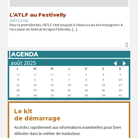
L’ATLF au Festivelly
29/07/2026
Pour la première fois, l’ATLF s’est essayée à l’exercice du live Instagram ! A
l’occasion du festival en ligne Festivelly, [...]
AGENDA
L
M
M
J
V
S
D
28
29
30
31
1
2
3
4
5
6
7
8
9
10
11
12
13
14
15
16
17
18
19
20
21
22
23
24
25
26
27
28
29
30
31
Le kit
de démarrage
Accédez rapidement aux informations essentielles pour bien
débuter dans le métier de traducteur.