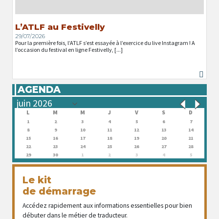
L’ATLF au Festivelly
29/07/2026
Pour la première fois, l’ATLF s’est essayée à l’exercice du live Instagram ! A
l’occasion du festival en ligne Festivelly, [...]
AGENDA
L
M
M
J
V
S
D
1
2
3
4
5
6
7
8
9
10
11
12
13
14
15
16
17
18
19
20
21
22
23
24
25
26
27
28
29
30
1
2
3
4
5
Le kit
de démarrage
Accédez rapidement aux informations essentielles pour bien
débuter dans le métier de traducteur.