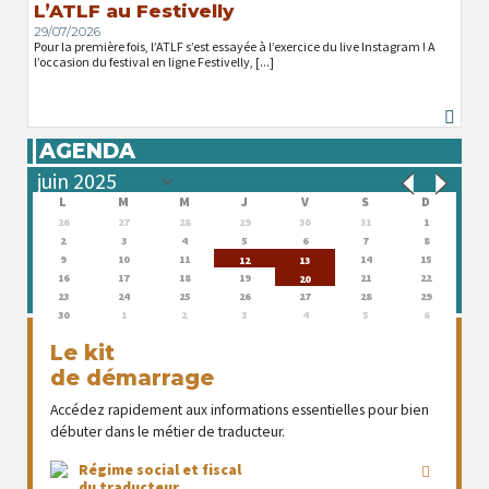
L’ATLF au Festivelly
29/07/2026
Pour la première fois, l’ATLF s’est essayée à l’exercice du live Instagram ! A
l’occasion du festival en ligne Festivelly, [...]
AGENDA
L
M
M
J
V
S
D
26
27
28
29
30
31
1
2
3
4
5
6
7
8
9
10
11
14
15
12
13
16
17
18
19
21
22
20
23
24
25
26
27
28
29
30
1
2
3
4
5
6
Le kit
de démarrage
Accédez rapidement aux informations essentielles pour bien
débuter dans le métier de traducteur.
Régime social et fiscal
du traducteur