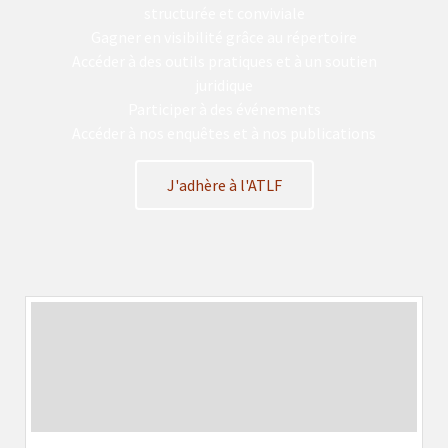
structurée et conviviale
Gagner en visibilité grâce au répertoire
Accéder à des outils pratiques et à un soutien
juridique
Participer à des événements
Accéder à nos enquêtes et à nos publications
J'adhère à l'ATLF