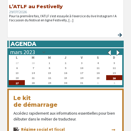
L’ATLF au Festivelly
29/07/2026
Pour la première fois, l’ATLF s’est essayée à l’exercice du live Instagram ! A
l’occasion du festival en ligne Festivelly, [...]
AGENDA
L
M
M
J
V
S
D
27
28
1
2
3
4
5
6
7
8
9
10
11
12
13
14
15
16
17
18
19
20
21
22
23
24
25
26
28
29
30
31
1
2
27
Le kit
de démarrage
Accédez rapidement aux informations essentielles pour bien
débuter dans le métier de traducteur.
Régime social et fiscal