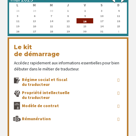
L
M
M
J
V
S
D
28
29
30
1
2
3
4
5
6
7
8
9
10
11
12
13
14
15
17
18
16
19
20
21
22
23
24
25
26
27
28
29
30
31
1
Le kit
de démarrage
Accédez rapidement aux informations essentielles pour bien
débuter dans le métier de traducteur.
Régime social et fiscal
du traducteur
Propriété intellectuelle
du traducteur
Modèle de contrat
Rémunération