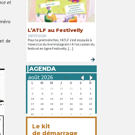
nce et
numéro
L’ATLF au Festivelly
29/07/2026
et de
Pour la première fois, l’ATLF s’est essayée à
l’exercice du live Instagram ! A l’occasion du
festival en ligne Festivelly, [...]
AGENDA
L
M
M
J
V
S
D
27
28
29
30
31
1
2
3
4
5
6
7
8
9
10
11
12
13
14
15
16
17
18
19
20
21
22
23
24
25
26
27
28
29
30
31
1
2
3
4
5
6
Le kit
de démarrage