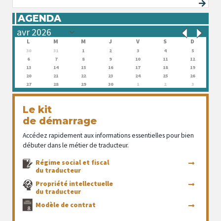
AGENDA
L
M
M
J
V
S
D
30
31
1
2
3
4
5
6
7
8
9
10
11
12
13
14
15
16
17
18
19
20
21
22
23
24
25
26
27
28
29
30
1
2
3
Le kit
de démarrage
Accédez rapidement aux informations essentielles pour bien
débuter dans le métier de traducteur.
Régime social et fiscal
du traducteur
Propriété intellectuelle
du traducteur
Modèle de contrat