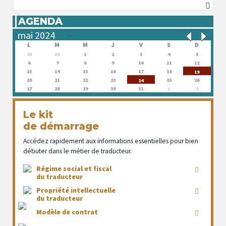
AGENDA
L
M
M
J
V
S
D
29
30
1
2
3
4
5
6
7
8
9
10
11
12
13
14
15
16
17
18
19
20
21
22
23
25
26
24
27
28
29
30
31
1
2
Le kit
de démarrage
Accédez rapidement aux informations essentielles pour bien
débuter dans le métier de traducteur.
Régime social et fiscal
du traducteur
Propriété intellectuelle
du traducteur
Modèle de contrat