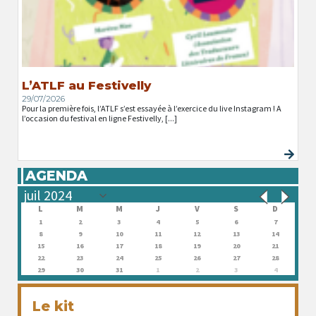
L’ATLF au Festivelly
29/07/2026
Pour la première fois, l’ATLF s’est essayée à l’exercice du live Instagram ! A
l’occasion du festival en ligne Festivelly, [...]
AGENDA
L
M
M
J
V
S
D
1
2
3
4
5
6
7
8
9
10
11
12
13
14
15
16
17
18
19
20
21
22
23
24
25
26
27
28
29
30
31
1
2
3
4
Le kit