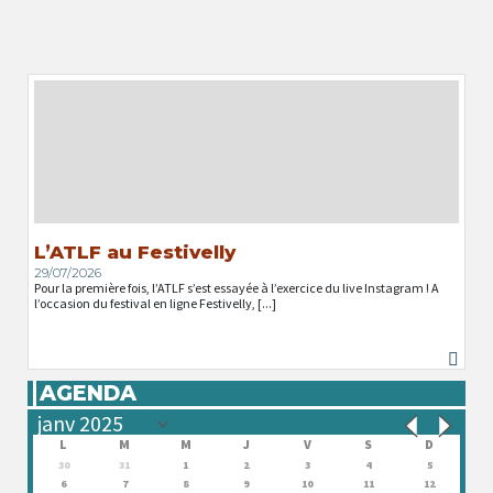
L’ATLF au Festivelly
29/07/2026
Pour la première fois, l’ATLF s’est essayée à l’exercice du live Instagram ! A
l’occasion du festival en ligne Festivelly, [...]
AGENDA
L
M
M
J
V
S
D
30
31
1
2
3
4
5
6
7
8
9
10
11
12