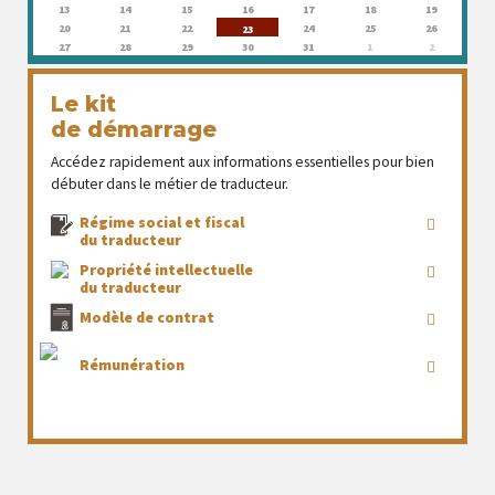
13
14
15
16
17
18
19
20
21
22
24
25
26
23
27
28
29
30
31
1
2
Le kit
de démarrage
Accédez rapidement aux informations essentielles pour bien
débuter dans le métier de traducteur.
Régime social et fiscal
du traducteur
Propriété intellectuelle
du traducteur
Modèle de contrat
Rémunération