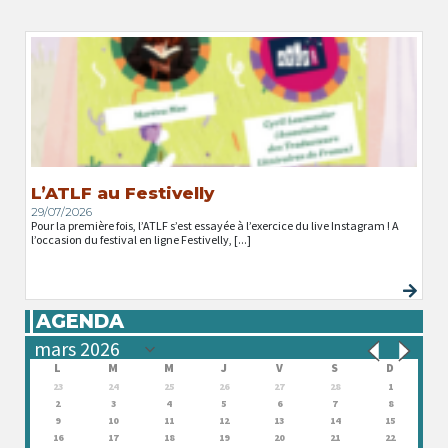
L’ATLF au Festivelly
29/07/2026
Pour la première fois, l’ATLF s’est essayée à l’exercice du live Instagram ! A
l’occasion du festival en ligne Festivelly, [...]
AGENDA
L
M
M
J
V
S
D
23
24
25
26
27
28
1
2
3
4
5
6
7
8
9
10
11
12
13
14
15
16
17
18
19
20
21
22