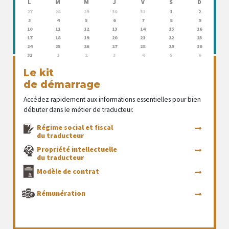
L
M
M
J
V
S
D
27
28
29
30
31
1
2
3
4
5
6
7
8
9
10
11
12
13
14
15
16
17
18
19
20
21
22
23
24
25
26
27
28
29
30
31
1
2
3
4
5
6
Le kit
de démarrage
Accédez rapidement aux informations essentielles pour bien
débuter dans le métier de traducteur.
Régime social et fiscal
du traducteur
Propriété intellectuelle
du traducteur
Modèle de contrat
Rémunération