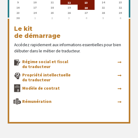
9
10
11
14
15
12
13
16
17
18
19
21
22
20
23
24
25
26
27
28
29
30
1
2
3
4
5
6
Le kit
de démarrage
Accédez rapidement aux informations essentielles pour bien
débuter dans le métier de traducteur.
Régime social et fiscal
du traducteur
Propriété intellectuelle
du traducteur
Modèle de contrat
Rémunération