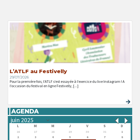
L’ATLF au Festivelly
29/07/2026
Pour la première fois, l’ATLF s’est essayée à l’exercice du live Instagram ! A
l’occasion du festival en ligne Festivelly, [...]
AGENDA
L
M
M
J
V
S
D
26
27
28
29
30
31
1
2
3
4
5
6
7
8