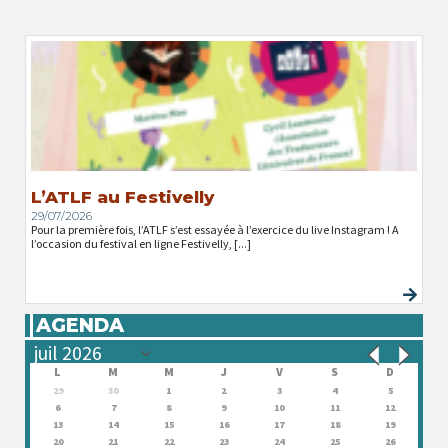
L’ATLF au Festivelly
29/07/2026
Pour la première fois, l’ATLF s’est essayée à l’exercice du live Instagram ! A
l’occasion du festival en ligne Festivelly, [...]
AGENDA
L
M
M
J
V
S
D
29
30
1
2
3
4
5
6
7
8
9
10
11
12
13
14
15
16
17
18
19
20
21
22
23
24
25
26