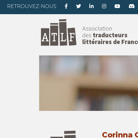
RETROUVEZ-NOUS
Association
des
traducteurs
littéraires de Franc
Corinna G