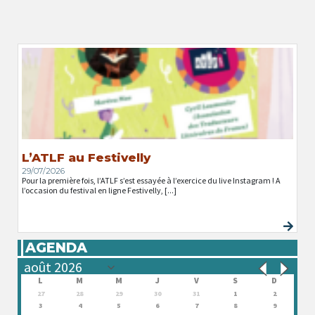
L’ATLF au Festivelly
29/07/2026
Pour la première fois, l’ATLF s’est essayée à l’exercice du live Instagram ! A
l’occasion du festival en ligne Festivelly, [...]
AGENDA
L
M
M
J
V
S
D
27
28
29
30
31
1
2
3
4
5
6
7
8
9