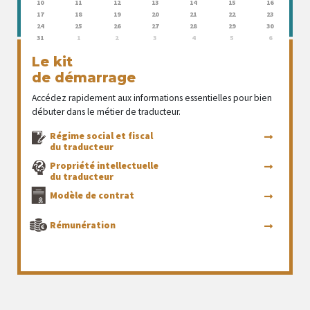
10
11
12
13
14
15
16
17
18
19
20
21
22
23
24
25
26
27
28
29
30
31
1
2
3
4
5
6
Le kit
de démarrage
Accédez rapidement aux informations essentielles pour bien
débuter dans le métier de traducteur.
Régime social et fiscal
du traducteur
Propriété intellectuelle
du traducteur
Modèle de contrat
Rémunération