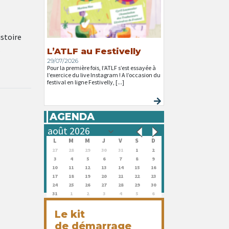
istoire
…
L’ATLF au Festivelly
29/07/2026
Pour la première fois, l’ATLF s’est essayée à
l’exercice du live Instagram ! A l’occasion du
festival en ligne Festivelly, [...]
AGENDA
L
M
M
J
V
S
D
27
28
29
30
31
1
2
3
4
5
6
7
8
9
10
11
12
13
14
15
16
17
18
19
20
21
22
23
24
25
26
27
28
29
30
31
1
2
3
4
5
6
Le kit
de démarrage