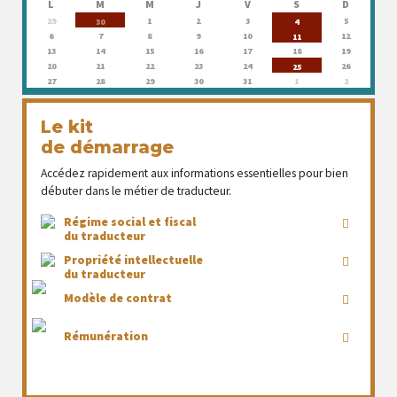
L
M
M
J
V
S
D
29
1
2
3
5
30
4
6
7
8
9
10
12
11
13
14
15
16
17
18
19
20
21
22
23
24
26
25
27
28
29
30
31
1
2
Le kit
de démarrage
Accédez rapidement aux informations essentielles pour bien
débuter dans le métier de traducteur.
Régime social et fiscal
du traducteur
Propriété intellectuelle
du traducteur
Modèle de contrat
Rémunération