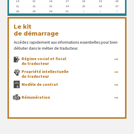
14
15
16
17
18
19
20
21
22
23
24
25
26
27
28
29
30
31
1
2
3
Le kit
de démarrage
Accédez rapidement aux informations essentielles pour bien
débuter dans le métier de traducteur.
Régime social et fiscal
du traducteur
Propriété intellectuelle
du traducteur
Modèle de contrat
Rémunération