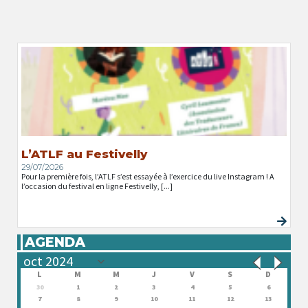
L’ATLF au Festivelly
29/07/2026
Pour la première fois, l’ATLF s’est essayée à l’exercice du live Instagram ! A
l’occasion du festival en ligne Festivelly, [...]
AGENDA
L
M
M
J
V
S
D
30
1
2
3
4
5
6
7
8
9
10
11
12
13