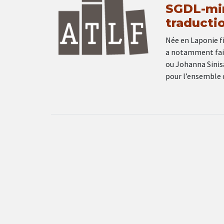
SGDL-min
traducti
Née en Laponie fi
a notamment fait
ou Johanna Sinisa
pour l’ensemble d