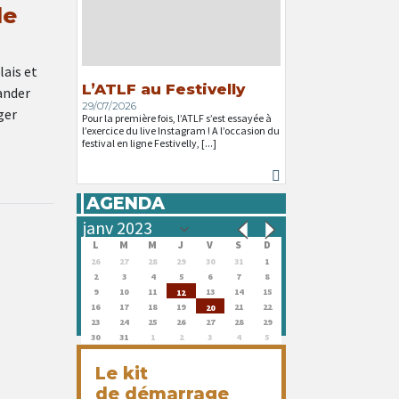
de
lais et
L’ATLF au Festivelly
ander
29/07/2026
ger
Pour la première fois, l’ATLF s’est essayée à
l’exercice du live Instagram ! A l’occasion du
festival en ligne Festivelly, [...]
AGENDA
L
M
M
J
V
S
D
26
27
28
29
30
31
1
2
3
4
5
6
7
8
9
10
11
13
14
15
12
16
17
18
19
21
22
20
23
24
25
26
27
28
29
30
31
1
2
3
4
5
Le kit
de démarrage