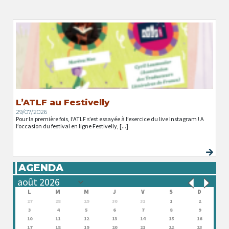
L’ATLF au Festivelly
29/07/2026
Pour la première fois, l’ATLF s’est essayée à l’exercice du live Instagram ! A
l’occasion du festival en ligne Festivelly, [...]
AGENDA
L
M
M
J
V
S
D
27
28
29
30
31
1
2
3
4
5
6
7
8
9
10
11
12
13
14
15
16
17
18
19
20
21
22
23