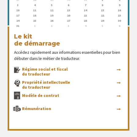
3
4
5
6
7
8
9
10
11
12
13
14
15
16
17
18
19
20
21
22
23
24
25
26
27
28
29
30
31
1
2
3
4
5
6
Le kit
de démarrage
Accédez rapidement aux informations essentielles pour bien
débuter dans le métier de traducteur.
Régime social et fiscal
du traducteur
Propriété intellectuelle
du traducteur
Modèle de contrat
Rémunération