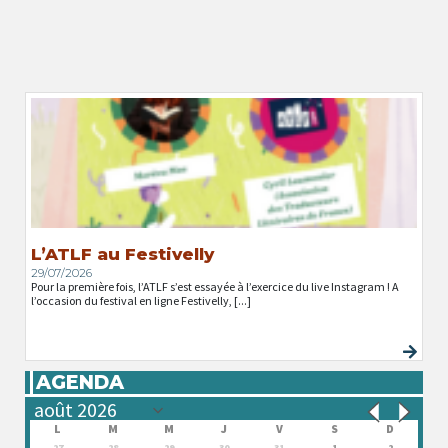
L’ATLF au Festivelly
29/07/2026
Pour la première fois, l’ATLF s’est essayée à l’exercice du live Instagram ! A
l’occasion du festival en ligne Festivelly, [...]
AGENDA
L
M
M
J
V
S
D
27
28
29
30
31
1
2