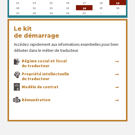
13
14
15
16
17
18
19
20
21
22
23
25
26
24
27
28
29
30
31
1
2
Le kit
de démarrage
Accédez rapidement aux informations essentielles pour bien
débuter dans le métier de traducteur.
Régime social et fiscal
du traducteur
Propriété intellectuelle
du traducteur
Modèle de contrat
Rémunération