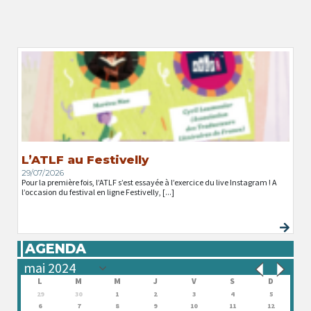
L’ATLF au Festivelly
29/07/2026
Pour la première fois, l’ATLF s’est essayée à l’exercice du live Instagram ! A
l’occasion du festival en ligne Festivelly, [...]
AGENDA
L
M
M
J
V
S
D
29
30
1
2
3
4
5
6
7
8
9
10
11
12