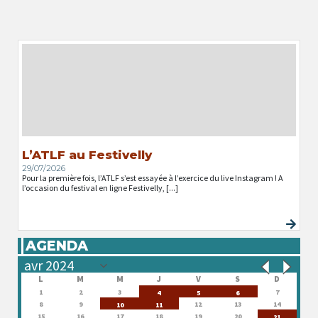
L’ATLF au Festivelly
29/07/2026
Pour la première fois, l’ATLF s’est essayée à l’exercice du live Instagram ! A
l’occasion du festival en ligne Festivelly, [...]
AGENDA
L
M
M
J
V
S
D
1
2
3
7
4
5
6
8
9
12
13
14
10
11
15
16
17
18
19
20
21