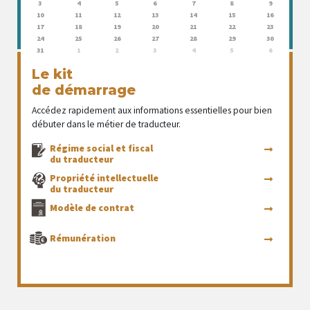
3
4
5
6
7
8
9
10
11
12
13
14
15
16
17
18
19
20
21
22
23
24
25
26
27
28
29
30
31
1
2
3
4
5
6
Le kit
de démarrage
Accédez rapidement aux informations essentielles pour bien
débuter dans le métier de traducteur.
Régime social et fiscal
du traducteur
Propriété intellectuelle
du traducteur
Modèle de contrat
Rémunération