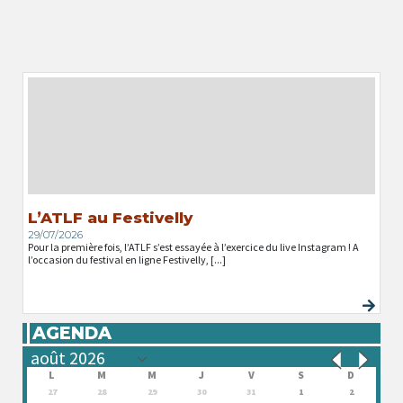
L’ATLF au Festivelly
29/07/2026
Pour la première fois, l’ATLF s’est essayée à l’exercice du live Instagram ! A
l’occasion du festival en ligne Festivelly, [...]
AGENDA
L
M
M
J
V
S
D
27
28
29
30
31
1
2