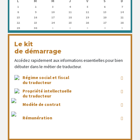
L
M
M
J
V
S
D
1
2
3
4
5
6
7
8
9
10
11
12
13
14
15
16
17
18
19
20
21
22
23
24
25
26
27
28
29
30
1
2
3
4
5
Le kit
de démarrage
Accédez rapidement aux informations essentielles pour bien
débuter dans le métier de traducteur.
Régime social et fiscal
du traducteur
Propriété intellectuelle
du traducteur
Modèle de contrat
Rémunération