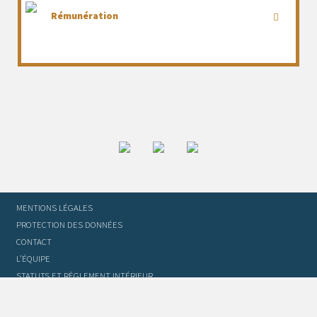
Rémunération
MENTIONS LÉGALES
PROTECTION DES DONNÉES
CONTACT
L’ÉQUIPE
STATUTS ET RÈGLEMENT INTÉRIEUR
FOIRE AUX QUESTIONS
GLOSSAIRE DU TRADUCTEUR