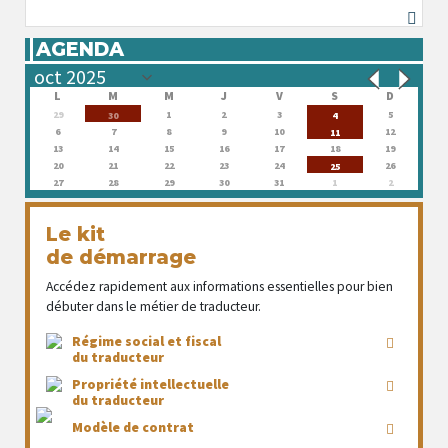
AGENDA
L
M
M
J
V
S
D
29
1
2
3
5
30
4
6
7
8
9
10
12
11
13
14
15
16
17
18
19
20
21
22
23
24
26
25
27
28
29
30
31
1
2
Le kit
de démarrage
Accédez rapidement aux informations essentielles pour bien
débuter dans le métier de traducteur.
Régime social et fiscal
du traducteur
Propriété intellectuelle
du traducteur
Modèle de contrat