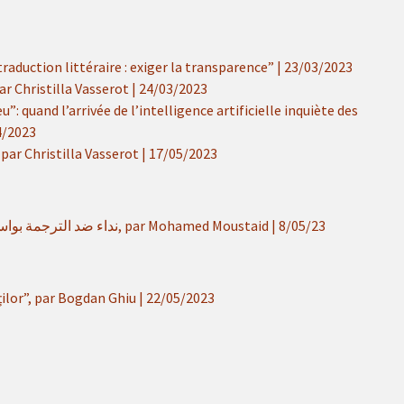
 traduction littéraire : exiger la transparence” | 23/03/2023
par Christilla Vasserot | 24/03/2023
: quand l’arrivée de l’intelligence artificielle inquiète des
04/2023
”, par Christilla Vasserot | 17/05/2023
Ribat Al Koutoub : نداء ضد الترجمة بواسطة الذكاء الاصطناعي, par Mohamed Moustaid | 8/05/23
ților”, par Bogdan Ghiu | 22/05/2023