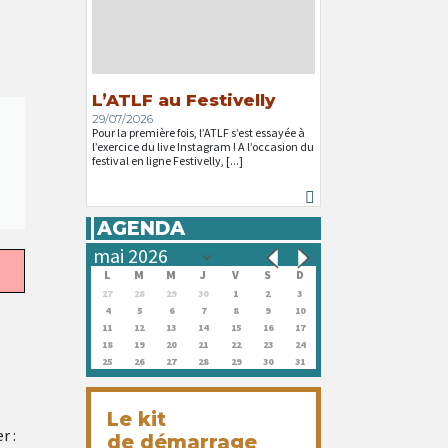
L’ATLF au Festivelly
29/07/2026
Pour la première fois, l’ATLF s’est essayée à
l’exercice du live Instagram ! A l’occasion du
festival en ligne Festivelly, [...]
AGENDA
L
M
M
J
V
S
D
27
28
29
30
1
2
3
4
5
6
7
8
9
10
11
12
13
14
15
16
17
18
19
20
21
22
23
24
25
26
27
28
29
30
31
Le kit
r :
de démarrage