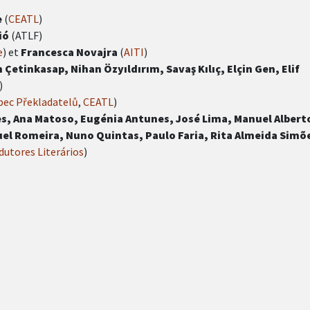
e
(
CEATL
)
ió
(ATLF)
e
) et
Francesca Novajra
(
AITI
)
m Çetinkasap, Nihan Özyıldırım,
Savaş Kılıç, Elçin Gen, Elif
)
bec Překladatelů
,
CEATL
)
s, Ana Matoso, Eugénia Antunes, José Lima, Manuel Albert
uel Romeira, Nuno Quintas, Paulo Faria, Rita Almeida
Simõ
dutores Literários
)