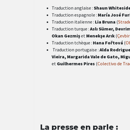
Traduction anglaise :
Shaun Whitesid
Traduction espagnole :
María José Fur
Traduction italienne :
Lia Bruna
(
Strad
Traduction turque :
Aslı Sümer, Devri
Okan Gezmiş
et
Menekşe Arık
(
Çevbir
Traduction tchèque :
Hana Fořtová
(
O
Traduction portugaise :
Alda Rodrigue
Vieira, Margarida Vale de Gato, Mig
et
Guilhermes Pires
(
Colectivo de Tra
La presse en parle :