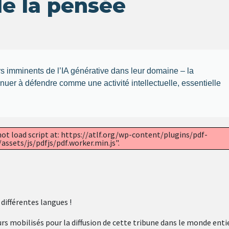
e la pensée
s imminents de l’IA générative dans leur domaine – la
ntinuer à défendre comme une activité intellectuelle, essentielle
not load script at: https://atlf.org/wp-content/plugins/pdf-
ssets/js/pdfjs/pdf.worker.min.js".
différentes langues !
s mobilisés pour la diffusion de cette tribune dans le monde entie