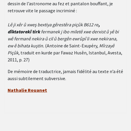
dessin de l’astronome au fez et pantalon bouffant, je
retrouve vite le passage incriminé :
Lê ji xêr û xweş bextiya gêrestêra piçûk B612 re
,
dîktatorekî tirk
fermanek j ibo miletê xwe derxist û yê bi
wê fermanê nekira û cil û bergên ewrûpî li xwe nekirana,
ew ê bihata kuştin.
(Antoine de Saint-Exupéry,
Mîrzayê
Piçûk
, traduit en kurde par Fawaz Husên, Istanbul, Avesta,
2011, p. 27)
De mémoire de traductrice, jamais fidélité au texte n’a été
aussi subtilement subversive.
Nathalie Rouanet