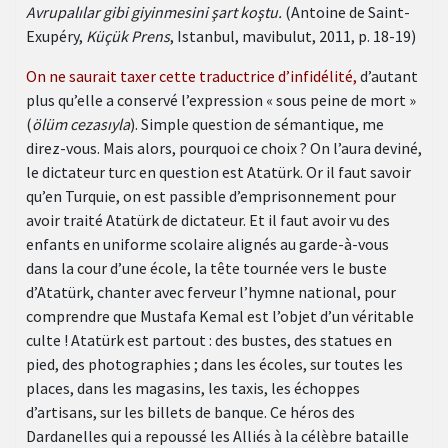
Avrupalılar gibi giyinmesini şart koştu.
(Antoine de Saint-
Exupéry,
Küçük Prens
, Istanbul, mavibulut, 2011, p. 18-19)
On ne saurait taxer cette traductrice d’infidélité,
d’autant
plus qu’elle a conservé l’expression « sous peine de mort »
(
ölüm cezasıyla
). Simple question de sémantique, me
direz-vous. Mais alors, pourquoi ce choix ? On l’aura deviné,
le dictateur turc en question est Atatürk. Or il faut savoir
qu’en Turquie, on est passible d’emprisonnement pour
avoir traité Atatürk de dictateur. Et il faut avoir vu des
enfants en uniforme scolaire alignés au garde-à-vous
dans la cour d’une école, la tête tournée vers le buste
d’Atatürk, chanter avec ferveur l’hymne national, pour
comprendre que Mustafa Kemal est l’objet d’un véritable
culte ! Atatürk est partout : des bustes, des statues en
pied, des photographies ; dans les écoles, sur toutes les
places, dans les magasins, les taxis, les échoppes
d’artisans, sur les billets de banque. Ce héros des
Dardanelles qui a repoussé les Alliés à la célèbre bataille