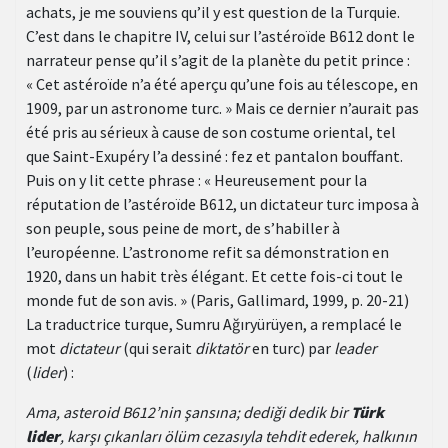
achats, je me souviens qu’il y est question de la Turquie.
C’est dans le chapitre IV, celui sur l’astéroïde B612 dont le
narrateur pense qu’il s’agit de la planète du petit prince :
« Cet astéroïde n’a été aperçu qu’une fois au télescope, en
1909, par un astronome turc. » Mais ce dernier n’aurait pas
été pris au sérieux à cause de son costume oriental, tel
que Saint-Exupéry l’a dessiné : fez et pantalon bouffant.
Puis on y lit cette phrase : « Heureusement pour la
réputation de l’astéroïde B612, un dictateur turc imposa à
son peuple, sous peine de mort, de s’habiller à
l’européenne. L’astronome refit sa démonstration en
1920, dans un habit très élégant. Et cette fois-ci tout le
monde fut de son avis. » (Paris, Gallimard, 1999, p. 20-21)
La traductrice turque, Sumru Ağıryürüyen, a remplacé le
mot
dictateur
(qui serait
diktatör
en turc) par
leader
(
lider
) :
Ama, asteroid B612’nin şansına; dediği dedik bir
Türk
lider
, karşı çıkanları ölüm cezasıyla tehdit ederek, halkının