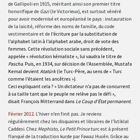
de Gallipoli en 1915, méritant ainsi son premier titre
honorifique de
Gazi
(le Victorieux), est surtout vénéré
pour avoir modernisé et européanisé le pays : instauration
de la laïcité, réforme des noms de famille, du code
vestimentaire et de
l’écriture par la substitution de
l’alphabet latin à l’
alphabet arabe
,
droit de vote des
femmes
. Cette révolution sociale sans précédent,
appelée «
révolution kémaliste
», lui vaudra le titre de
Pascha
. Puis,
en
1934
, sur décision de l’Assemblée, Mustafa
Kemal devient
Atatürk
(le Turc-Père, au sens de « Turc
comme l’étaient les ancêtres »).
Ceci expliquant cela ? « Un
dictateur
n’a pas de
concurrent
à sa
taille
tant que le
peuple
ne
relève
pas le
défi
»,
disait
François Mitterrand
dans
Le Coup d’État permanent
.
Février 2012.
L’hiver n’en finit pas. Je reviens
régulièrement chez les disquaires et libraires de
l’İstiklal
Caddesi. Chez
Mephisto
,
Le Petit Prince
turc est à présent
flanqué de la traduction kurde par Fawaz Husên. Grâce au