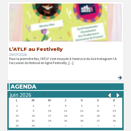
L’ATLF au Festivelly
29/07/2026
Pour la première fois, l’ATLF s’est essayée à l’exercice du live Instagram ! A
l’occasion du festival en ligne Festivelly, [...]
AGENDA
L
M
M
J
V
S
D
1
2
3
4
5
6
7
8
9
10
11
12
13
14
15
16
17
18
19
20
21
22
23
24
25
26
27
28
29
30
1
2
3
4
5