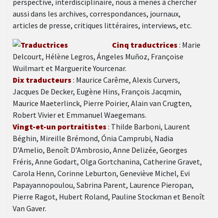
perspective, interdisciplinaire, nous a menés à chercher
aussi dans les archives, correspondances, journaux,
articles de presse, critiques littéraires, interviews, etc.
Cinq traductrices
: Marie
Delcourt, Hélène Legros, Ángeles Muñoz, Françoise
Wuilmart et Marguerite Yourcenar.
Dix traducteurs
: Maurice Carême, Alexis Curvers,
Jacques De Decker, Eugène Hins, François Jacqmin,
Maurice Maeterlinck, Pierre Poirier, Alain van Crugten,
Robert Vivier et Emmanuel Waegemans.
Vingt-et-un portraitistes
: Thilde Barboni, Laurent
Béghin, Mireille Brémond, Ónia Camprubi, Nadia
D’Amelio, Benoît D’Ambrosio, Anne Delizée, Georges
Fréris, Anne Godart, Olga Gortchanina, Catherine Gravet,
Carola Henn, Corinne Leburton, Geneviève Michel, Evi
Papayannopoulou, Sabrina Parent, Laurence Pieropan,
Pierre Ragot, Hubert Roland, Pauline Stockman et Benoît
Van Gaver.