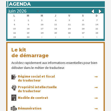
AGENDA
L
M
M
J
V
S
D
1
2
3
4
5
6
7
8
9
10
11
12
13
14
15
16
17
18
19
20
21
22
23
24
25
26
27
28
29
30
1
2
3
4
5
Le kit
de démarrage
Accédez rapidement aux informations essentielles pour bien
débuter dans le métier de traducteur.
Régime social et fiscal
du traducteur
Propriété intellectuelle
du traducteur
Modèle de contrat
Rémunération