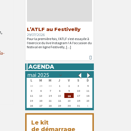
L’ATLF au Festivelly
e,
29/07/2026
Pour la première fois, l’ATLF s’est essayée à
l’exercice du live Instagram ! A l’occasion du
festival en ligne Festivelly, [...]
ía-
AGENDA
L
M
M
J
V
S
D
28
29
30
1
2
3
4
5
6
7
8
9
10
11
12
13
14
15
17
18
16
19
20
21
22
23
24
25
26
27
28
29
30
31
1
Le kit
de démarrage