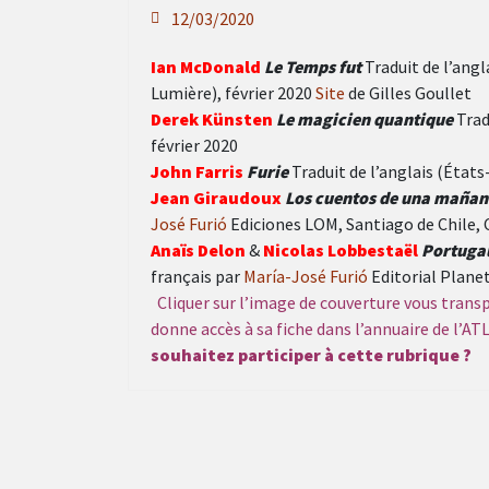
12/03/2020
Ian McDonald
Le Temps fut
Traduit de l’angl
Lumière), février 2020
Site
de Gilles Goullet
Derek Künsten
Le magicien quantique
Trad
février 2020
John Farris
Furie
Traduit de l’anglais (États
Jean Giraudoux
Los cuentos de una mañan
José Furió
Ediciones LOM, Santiago de Chile, C
Anaïs Delon
&
Nicolas Lobbestaël
Portugal
français par
María-José Furió
Editorial Planet
Cliquer sur l’image de couverture vous transpo
donne accès à sa fiche dans l’annuaire de l’A
souhaitez participer à cette rubrique ?