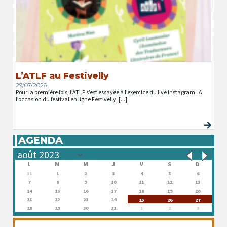
L’ATLF au Festivelly
29/07/2026
Pour la première fois, l’ATLF s’est essayée à l’exercice du live Instagram ! A
l’occasion du festival en ligne Festivelly, [...]
AGENDA
L
M
M
J
V
S
D
31
1
2
3
4
5
6
7
8
9
10
11
12
13
14
15
16
17
18
19
20
21
22
23
24
25
26
27
28
29
30
31
1
2
3