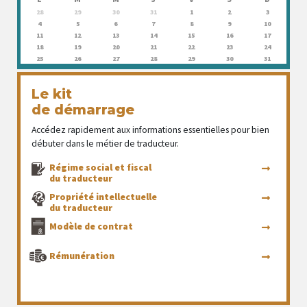
28
29
30
31
1
2
3
4
5
6
7
8
9
10
11
12
13
14
15
16
17
18
19
20
21
22
23
24
25
26
27
28
29
30
31
Le kit
de démarrage
Accédez rapidement aux informations essentielles pour bien
débuter dans le métier de traducteur.
Régime social et fiscal
du traducteur
Propriété intellectuelle
du traducteur
Modèle de contrat
Rémunération