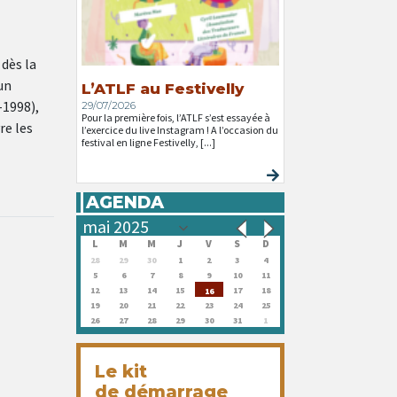
 dès la
un
L’ATLF au Festivelly
-1998),
29/07/2026
Pour la première fois, l’ATLF s’est essayée à
re les
l’exercice du live Instagram ! A l’occasion du
festival en ligne Festivelly, [...]
AGENDA
L
M
M
J
V
S
D
28
29
30
1
2
3
4
5
6
7
8
9
10
11
12
13
14
15
17
18
16
19
20
21
22
23
24
25
26
27
28
29
30
31
1
Le kit
de démarrage