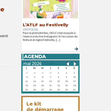
ie
L’ATLF au Festivelly
29/07/2026
Pour la première fois, l’ATLF s’est essayée à
uvent
l’exercice du live Instagram ! A l’occasion du
festival en ligne Festivelly, [...]
AGENDA
L
M
M
J
V
S
D
27
28
29
30
1
2
3
4
5
6
7
8
9
10
11
12
13
14
15
16
17
18
19
20
21
22
23
24
25
26
27
28
29
30
31
Le kit
de démarrage