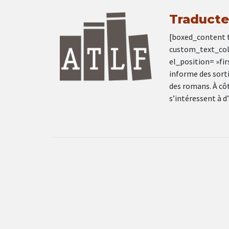
Traducte
[boxed_content 
custom_text_col
el_position= »firs
informe des sorti
des romans. À côt
s’intéressent à d