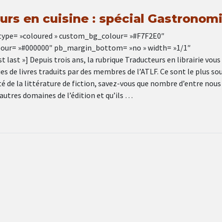
urs en cuisine : spécial Gastronom
type= »coloured » custom_bg_colour= »#F7F2E0″
our= »#000000″ pb_margin_bottom= »no » width= »1/1″
t last »] Depuis trois ans, la rubrique Traducteurs en librairie vous
es de livres traduits par des membres de l’ATLF. Ce sont le plus so
é de la littérature de fiction, savez-vous que nombre d’entre nous
’autres domaines de l’édition et qu’ils …