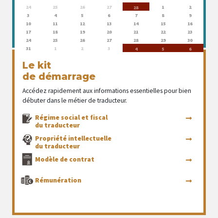
24
25
26
27
1
2
28
3
4
5
6
7
8
9
10
11
12
13
14
15
16
17
18
19
20
21
22
23
24
25
26
27
28
29
30
31
1
2
3
4
5
6
Le kit
de démarrage
Accédez rapidement aux informations essentielles pour bien
débuter dans le métier de traducteur.
Régime social et fiscal
du traducteur
Propriété intellectuelle
du traducteur
Modèle de contrat
Rémunération