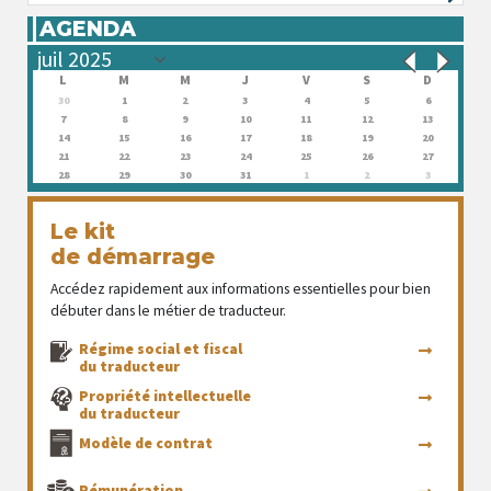
AGENDA
L
M
M
J
V
S
D
30
1
2
3
4
5
6
7
8
9
10
11
12
13
14
15
16
17
18
19
20
21
22
23
24
25
26
27
28
29
30
31
1
2
3
Le kit
de démarrage
Accédez rapidement aux informations essentielles pour bien
débuter dans le métier de traducteur.
Régime social et fiscal
du traducteur
Propriété intellectuelle
du traducteur
Modèle de contrat
Rémunération