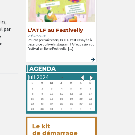
irs,
ol par
L’ATLF au Festivelly
e
29/07/2026
Pour la première fois, l’ATLF s’est essayée à
ie
l’exercice du live Instagram ! A l’occasion du
festival en ligne Festivelly, [...]
AGENDA
L
M
M
J
V
S
D
1
2
3
4
5
6
7
8
9
10
11
12
13
14
15
16
17
18
19
20
21
22
23
24
25
26
27
28
29
30
31
1
2
3
4
Le kit
de démarrage