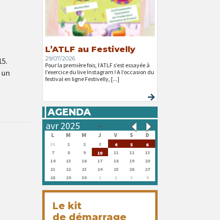
L’ATLF au Festivelly
29/07/2026
15.
Pour la première fois, l’ATLF s’est essayée à
 un
l’exercice du live Instagram ! A l’occasion du
festival en ligne Festivelly, [...]
AGENDA
L
M
M
J
V
S
D
31
1
2
3
4
5
6
7
8
9
11
12
13
10
14
15
16
17
18
19
20
21
22
23
24
25
26
27
28
29
30
1
2
3
4
Le kit
de démarrage