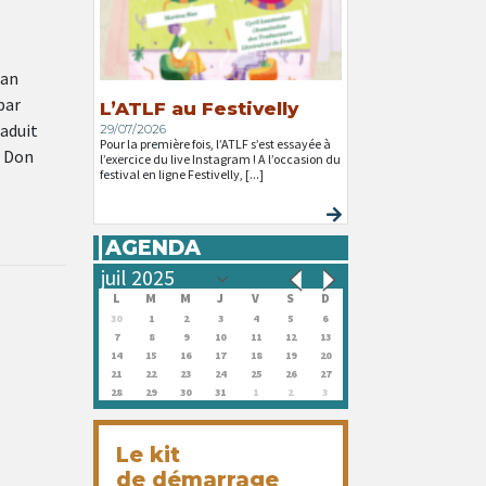
ian
par
L’ATLF au Festivelly
aduit
29/07/2026
Pour la première fois, l’ATLF s’est essayée à
e Don
l’exercice du live Instagram ! A l’occasion du
festival en ligne Festivelly, [...]
AGENDA
L
M
M
J
V
S
D
30
1
2
3
4
5
6
7
8
9
10
11
12
13
14
15
16
17
18
19
20
21
22
23
24
25
26
27
28
29
30
31
1
2
3
Le kit
de démarrage