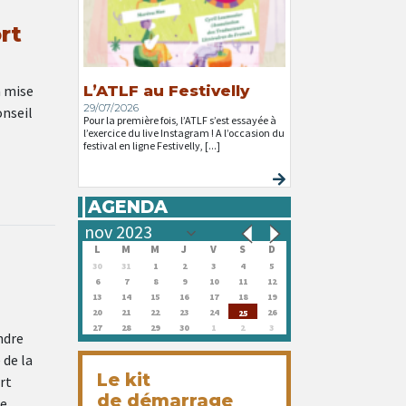
rt
a mise
L’ATLF au Festivelly
29/07/2026
onseil
Pour la première fois, l’ATLF s’est essayée à
l’exercice du live Instagram ! A l’occasion du
festival en ligne Festivelly, [...]
AGENDA
L
M
M
J
V
S
D
30
31
1
2
3
4
5
6
7
8
9
10
11
12
13
14
15
16
17
18
19
20
21
22
23
24
26
25
27
28
29
30
1
2
3
ndre
 de la
Le kit
rt
de démarrage
le