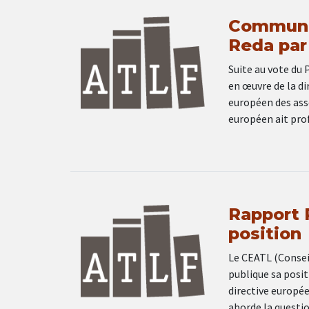
Communiq
Reda par
Suite au vote du 
en œuvre de la dir
européen des asso
européen ait pro
Rapport 
position
Le CEATL (Conseil
publique sa posit
directive europée
aborde la questio