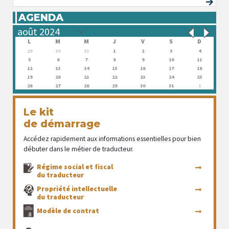
AGENDA
L
M
M
J
V
S
D
29
30
31
1
2
3
4
5
6
7
8
9
10
11
12
13
14
15
16
17
18
19
20
21
22
23
24
25
26
27
28
29
30
31
1
Le kit
de démarrage
Accédez rapidement aux informations essentielles pour bien
débuter dans le métier de traducteur.
Régime social et fiscal
du traducteur
Propriété intellectuelle
du traducteur
Modèle de contrat