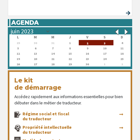
AGENDA
L
M
M
J
V
S
D
29
30
31
1
4
2
3
5
6
7
8
9
10
11
12
13
14
15
16
17
18
19
20
21
22
23
24
25
26
27
28
29
30
1
2
Le kit
de démarrage
Accédez rapidement aux informations essentielles pour bien
débuter dans le métier de traducteur.
Régime social et fiscal
du traducteur
Propriété intellectuelle
du traducteur