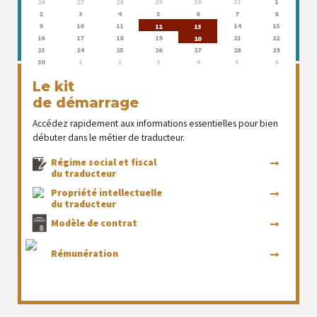
26
27
28
29
30
31
1
2
3
4
5
6
7
8
9
10
11
14
15
12
13
16
17
18
19
21
22
20
23
24
25
26
27
28
29
30
1
2
3
4
5
6
Le kit
de démarrage
Accédez rapidement aux informations essentielles pour bien
débuter dans le métier de traducteur.
Régime social et fiscal
du traducteur
Propriété intellectuelle
du traducteur
Modèle de contrat
Rémunération