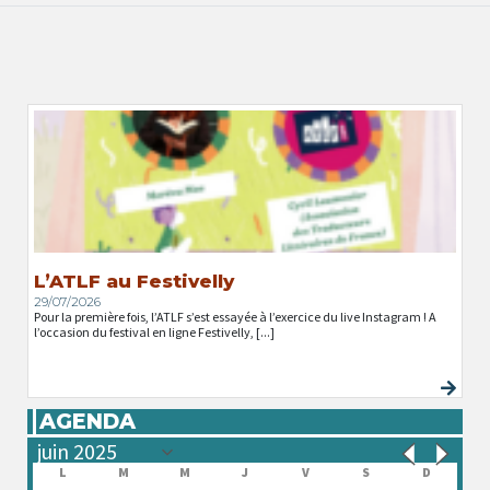
L’ATLF au Festivelly
29/07/2026
Pour la première fois, l’ATLF s’est essayée à l’exercice du live Instagram ! A
l’occasion du festival en ligne Festivelly, [...]
AGENDA
L
M
M
J
V
S
D