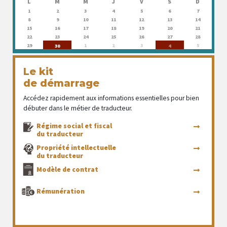
L
M
M
J
V
S
D
1
2
3
4
5
6
7
8
9
10
11
12
13
14
15
16
17
18
19
20
21
22
23
24
25
26
27
28
29
1
2
3
5
30
4
Le kit
de démarrage
Accédez rapidement aux informations essentielles pour bien
débuter dans le métier de traducteur.
Régime social et fiscal
du traducteur
Propriété intellectuelle
du traducteur
Modèle de contrat
Rémunération