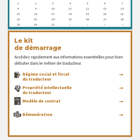
1
2
3
4
5
6
7
8
9
10
11
12
13
14
15
16
17
18
19
20
21
22
23
24
25
26
27
28
29
30
31
1
2
3
4
Le kit
de démarrage
Accédez rapidement aux informations essentielles pour bien
débuter dans le métier de traducteur.
Régime social et fiscal
du traducteur
Propriété intellectuelle
du traducteur
Modèle de contrat
Rémunération