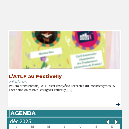
L’ATLF au Festivelly
29/07/2026
Pour la première fois, l’ATLF s’est essayée à l’exercice du live Instagram ! A
l’occasion du festival en ligne Festivelly, [...]
AGENDA
L
M
M
J
V
S
D