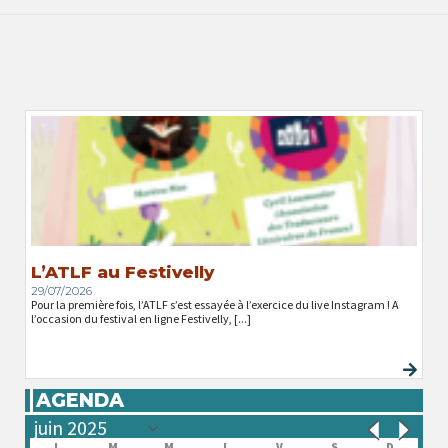
L’ATLF au Festivelly
29/07/2026
Pour la première fois, l’ATLF s’est essayée à l’exercice du live Instagram ! A
l’occasion du festival en ligne Festivelly, [...]
AGENDA
L
M
M
J
V
S
D