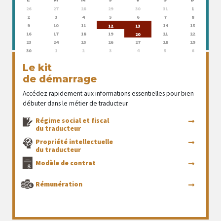
26
27
28
29
30
31
1
2
3
4
5
6
7
8
9
10
11
14
15
12
13
16
17
18
19
21
22
20
23
24
25
26
27
28
29
30
1
2
3
4
5
6
Le kit
de démarrage
Accédez rapidement aux informations essentielles pour bien
débuter dans le métier de traducteur.
Régime social et fiscal
du traducteur
Propriété intellectuelle
du traducteur
Modèle de contrat
Rémunération