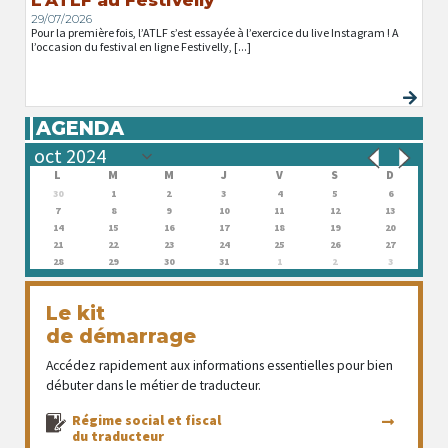
29/07/2026
Pour la première fois, l’ATLF s’est essayée à l’exercice du live Instagram ! A
l’occasion du festival en ligne Festivelly, [...]
AGENDA
L
M
M
J
V
S
D
30
1
2
3
4
5
6
7
8
9
10
11
12
13
14
15
16
17
18
19
20
21
22
23
24
25
26
27
28
29
30
31
1
2
3
Le kit
de démarrage
Accédez rapidement aux informations essentielles pour bien
débuter dans le métier de traducteur.
Régime social et fiscal
du traducteur