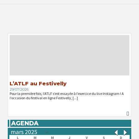
L’ATLF au Festivelly
29/07/2026
Pour la première fois, l’ATLF s’est essayée à l’exercice du live Instagram ! A
l’occasion du festival en ligne Festivelly, [...]
AGENDA
L
M
M
J
V
S
D