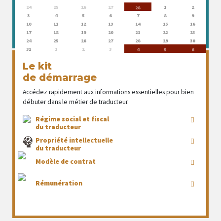
24
25
26
27
1
2
28
3
4
5
6
7
8
9
10
11
12
13
14
15
16
17
18
19
20
21
22
23
24
25
26
27
28
29
30
31
1
2
3
4
5
6
Le kit
de démarrage
Accédez rapidement aux informations essentielles pour bien
débuter dans le métier de traducteur.
Régime social et fiscal
du traducteur
Propriété intellectuelle
du traducteur
Modèle de contrat
Rémunération